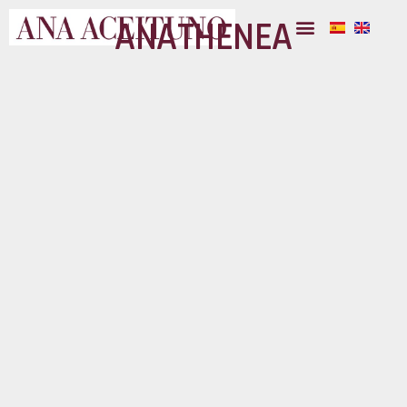
ANATHENEA
Ana Aceituno