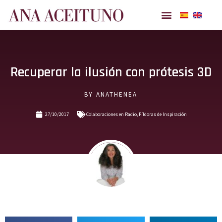
Ana Aceituno
Recuperar la ilusión con prótesis 3D
BY
ANATHENEA
27/10/2017
Colaboraciones en Radio
,
Píldoras de Inspiración