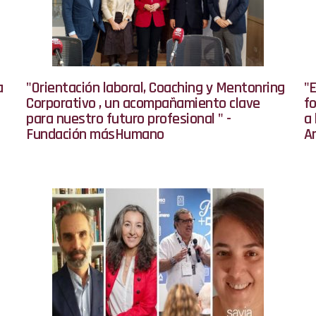
a
"Orientación laboral, Coaching y Mentonring
"E
Corporativo , un acompañamiento clave
fo
para nuestro futuro profesional " -
a 
Fundación másHumano
A