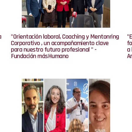
a
"Orientación laboral, Coaching y Mentonring
"E
Corporativo , un acompañamiento clave
fo
para nuestro futuro profesional " -
a 
Fundación másHumano
A